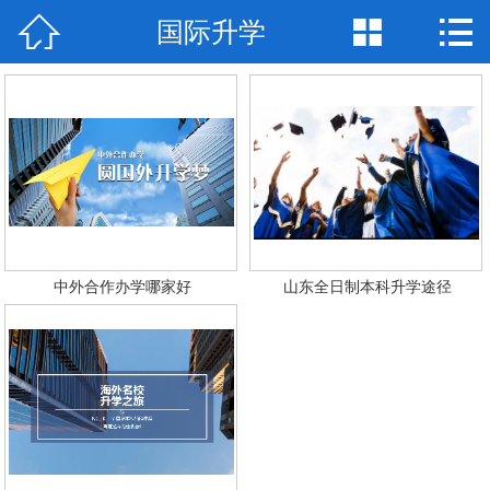



国际升学
网站首页

儒孟简介
升学项目
就业项目
集团风采
中外合作办学哪家好
山东全日制本科升学途径
资讯
联系我们